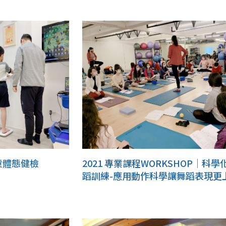
童體態健檢
2021 專業課程WORKSHOP｜科學
蹈訓練-應用動作科學讓舞蹈表現更
樓