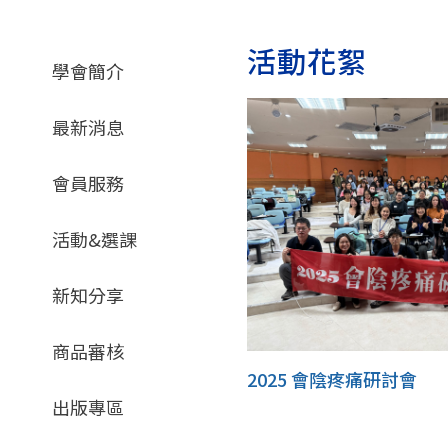
活動花絮
學會簡介
最新消息
會員服務
活動&選課
新知分享
商品審核
2025 會陰疼痛研討會
出版專區