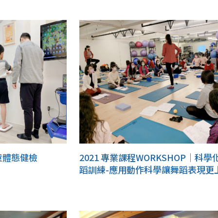
童體態健檢
2021 專業課程WORKSHOP｜科學
蹈訓練-應用動作科學讓舞蹈表現更
樓