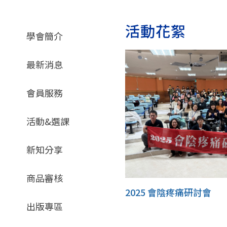
活動花絮
學會簡介
最新消息
會員服務
活動&選課
新知分享
商品審核
2025 會陰疼痛研討會
出版專區